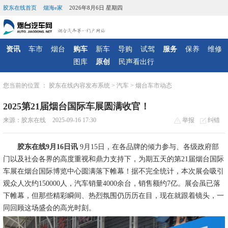
胶东在线首页
烟海e家
2026年8月6日 星期四
资讯
车市
烟台
购车
新车
导购
试驾
服务
保养
维修
图库
原创
民声看出行
您当前的位置 ：
胶东在线内容发布系统
>
汽车
>
烟台车市动态
2025第21届烟台国际车展圆满收官！
来源：胶东在线
2025-09-16 17:30
举报
纠错
胶东在线9月16日讯
9月15日，在各品牌的倾力参与、各级政府部
门以及社会各界的高度重视和鼎力支持下，为期五天的第21届烟台国际
车展在烟台国际博览中心圆满落下帷幕！据不完全统计，本次展会吸引
观众人次约150000人，汽车销量4000余台，销售额约7亿。展会虽已落
下帷幕，但那些精彩瞬间、热烈氛围仍历历在目，现在就跟着镜头，一
同回顾这场盛会的高光时刻。