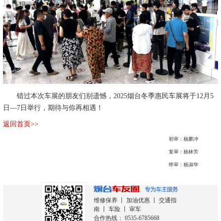
错过本次车展的朋友们别遗憾，2025烟台冬季惠民车展将于12月5
日—7日举行，期待与你再相遇！
返回首页>>
初审：杨鹏冲
复审：杨林芳
终审：杨淑华
维修保养
丨
加油优惠
丨
交通指
南
丨
车险
丨
审车
合作热线：
0535-6785668