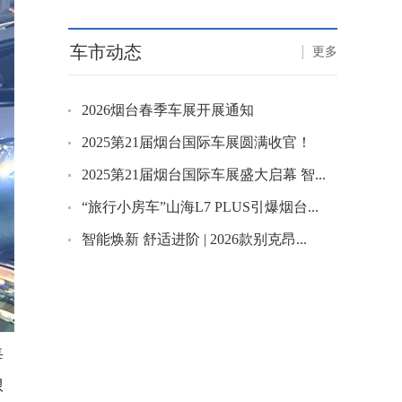
车市动态
更多
2026烟台春季车展开展通知
2025第21届烟台国际车展圆满收官！
2025第21届烟台国际车展盛大启幕 智...
“旅行小房车”山海L7 PLUS引爆烟台...
智能焕新 舒适进阶 | 2026款别克昂...
每
琅