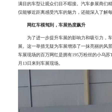
满目的车型让观众们目不暇接。汽车参展商们
仅能够近距离感受汽车的魅力，还能深入了解
网红车模驾到，车展热度飙升
为了进一步提升车展的影响力和吸引力，车
展。这一举措无疑为车展增添了一抹亮丽的风景
车展现场的百万网红是拥有195万粉丝的小乌苏Ti
月13日来到车展现场。