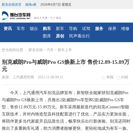
胶东在线首页
烟海e家
2026年8月7日 星期五
资讯
车市
烟台
购车
新车
导购
试驾
服务
保养
维修
图库
原创
民声看出行
您当前的位置 ：
胶东在线
>
汽车
>
新车上市
别克威朗Pro与威朗Pro GS焕新上市 售价12.89-15.89万
元
来源：上汽通用官网
2022-11-08 09:21
举报
纠错
今天，上汽通用汽车别克品牌宣布，新智联全能家轿别克威朗Pro
与威朗Pro GS焕新上市，共推出2款威朗Pro车型和2款威朗Pro GS车
型，售价12.89万元-15.89万元。新车采用最新迭代的别克eConnect智能
互联技术，并对内饰造型及科技配置进行了优化，产品实力更加全面，
将陪伴更多当代家庭开启品质生活，畅享快乐出行新体验。别克还同时
推出了多重购车礼遇，助力消费者能够更快、更轻松地成为有车一族。