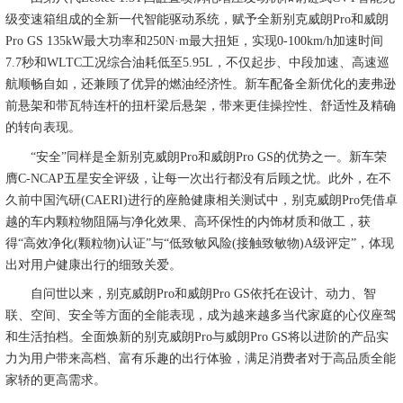
级变速箱组成的全新一代智能驱动系统，赋予全新别克威朗Pro和威朗
Pro GS 135kW最大功率和250N·m最大扭矩，实现0-100km/h加速时间
7.7秒和WLTC工况综合油耗低至5.95L，不仅起步、中段加速、高速巡
航顺畅自如，还兼顾了优异的燃油经济性。新车配备全新优化的麦弗逊
前悬架和带瓦特连杆的扭杆梁后悬架，带来更佳操控性、舒适性及精确
的转向表现。
“安全”同样是全新别克威朗Pro和威朗Pro GS的优势之一。新车荣
膺C-NCAP五星安全评级，让每一次出行都没有后顾之忧。此外，在不
久前中国汽研(CAERI)进行的座舱健康相关测试中，别克威朗Pro凭借卓
越的车内颗粒物阻隔与净化效果、高环保性的内饰材质和做工，获
得“高效净化(颗粒物)认证”与“低致敏风险(接触致敏物)A级评定”，体现
出对用户健康出行的细致关爱。
自问世以来，别克威朗Pro和威朗Pro GS依托在设计、动力、智
联、空间、安全等方面的全能表现，成为越来越多当代家庭的心仪座驾
和生活拍档。全面焕新的别克威朗Pro与威朗Pro GS将以进阶的产品实
力为用户带来高档、富有乐趣的出行体验，满足消费者对于高品质全能
家轿的更高需求。