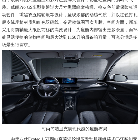
质。威朗Pro GS车型则通过大尺寸熏黑蜂窝格栅、枪灰色前后保险杠运
动套件、熏黑双五幅轮毂等设计，呈现浓郁的动感气质，并以红色打孔
麂皮绒座椅材质和红色双缝线，令运动氛围再次升腾。空间方面，新车
采用将前轴最大限度前移的高效设计，为座舱内部留出更多余量，而26
处灵活便捷的储物空间和最大达到1150升的后备箱容量，可充分满足多
场景出行需求。
时尚简洁且充满现代感的座舱布局
由第八代Ecotec 1.5T四缸直喷涡轮增压发动机和钢链式CVT智能无