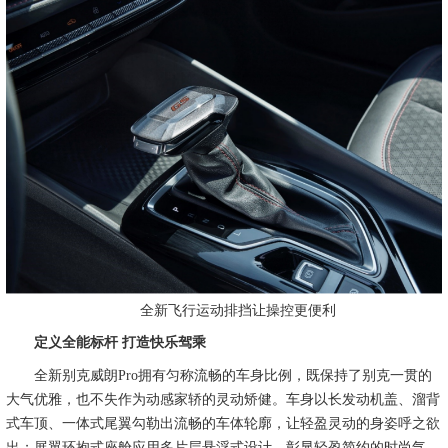
全新飞行运动排挡让操控更便利
定义全能标杆 打造快乐驾乘
全新别克威朗Pro拥有匀称流畅的车身比例，既保持了别克一贯的
大气优雅，也不失作为动感家轿的灵动矫健。车身以长发动机盖、溜背
式车顶、一体式尾翼勾勒出流畅的车体轮廓，让轻盈灵动的身姿呼之欲
出；展翼环抱式座舱应用多片层悬浮式设计，彰显轻盈简约的时尚气